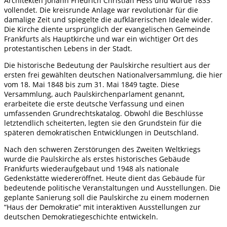
Architekten Johann Friedrich Christian Hess und wurde 1833
vollendet. Die kreisrunde Anlage war revolutionär für die
damalige Zeit und spiegelte die aufklärerischen Ideale wider.
Die Kirche diente ursprünglich der evangelischen Gemeinde
Frankfurts als Hauptkirche und war ein wichtiger Ort des
protestantischen Lebens in der Stadt.
Die historische Bedeutung der Paulskirche resultiert aus der
ersten frei gewählten deutschen Nationalversammlung, die hier
vom 18. Mai 1848 bis zum 31. Mai 1849 tagte. Diese
Versammlung, auch Paulskirchenparlament genannt,
erarbeitete die erste deutsche Verfassung und einen
umfassenden Grundrechtskatalog. Obwohl die Beschlüsse
letztendlich scheiterten, legten sie den Grundstein für die
späteren demokratischen Entwicklungen in Deutschland.
Nach den schweren Zerstörungen des Zweiten Weltkriegs
wurde die Paulskirche als erstes historisches Gebäude
Frankfurts wiederaufgebaut und 1948 als nationale
Gedenkstätte wiedereröffnet. Heute dient das Gebäude für
bedeutende politische Veranstaltungen und Ausstellungen. Die
geplante Sanierung soll die Paulskirche zu einem modernen
“Haus der Demokratie” mit interaktiven Ausstellungen zur
deutschen Demokratiegeschichte entwickeln.