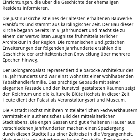
Einrichtungen, die über die Geschichte der ehemaligen
Residenz informieren.
Die Justinuskirche ist eines der ältesten erhaltenen Bauwerke
Frankfurts und stammt aus karolingischer Zeit. Der Bau dieser
Kirche begann bereits im 9. Jahrhundert und macht sie zu
einem der wertvollsten Zeugnisse frühmittelalterlicher
Architektur in der Region. Die romanischen und gotischen
Erweiterungen der folgenden Jahrhunderte erzählen die
Geschichte der architektonischen Entwicklung über mehrere
Epochen hinweg.
Der Bolongaropalast repräsentiert die barocke Architektur des
18. Jahrhunderts und war einst Wohnsitz einer wohlhabenden
Tabakhändlerfamilie. Das prächtige Gebäude mit seiner
eleganten Fassade und den kunstvoll gestalteten Räumen zeigt
den Reichtum und die kulturelle Blüte Höchsts in dieser Zeit.
Heute dient der Palast als Veranstaltungsort und Museum.
Die Altstadt Höchst mit ihren mittelalterlichen Fachwerkhäusern
vermittelt ein authentisches Bild des mittelalterlichen
Stadtlebens. Die engen Gassen und gut erhaltenen Häuser aus
verschiedenen Jahrhunderten machen einen Spaziergang
durch diesen Stadtteil zu einer Zeitreise in die Vergangenheit.
Viele der Häuser beherbergen heute Geschäfte, Restaurants