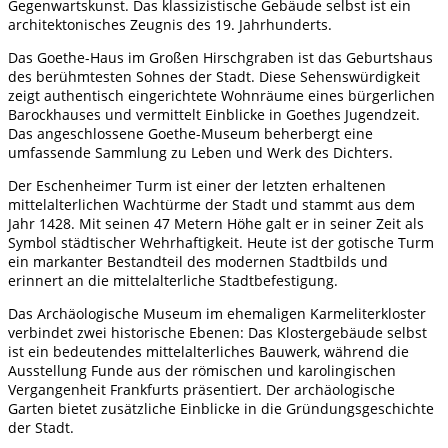
Gegenwartskunst. Das klassizistische Gebäude selbst ist ein
architektonisches Zeugnis des 19. Jahrhunderts.
Das Goethe-Haus im Großen Hirschgraben ist das Geburtshaus
des berühmtesten Sohnes der Stadt. Diese Sehenswürdigkeit
zeigt authentisch eingerichtete Wohnräume eines bürgerlichen
Barockhauses und vermittelt Einblicke in Goethes Jugendzeit.
Das angeschlossene Goethe-Museum beherbergt eine
umfassende Sammlung zu Leben und Werk des Dichters.
Der Eschenheimer Turm ist einer der letzten erhaltenen
mittelalterlichen Wachtürme der Stadt und stammt aus dem
Jahr 1428. Mit seinen 47 Metern Höhe galt er in seiner Zeit als
Symbol städtischer Wehrhaftigkeit. Heute ist der gotische Turm
ein markanter Bestandteil des modernen Stadtbilds und
erinnert an die mittelalterliche Stadtbefestigung.
Das Archäologische Museum im ehemaligen Karmeliterkloster
verbindet zwei historische Ebenen: Das Klostergebäude selbst
ist ein bedeutendes mittelalterliches Bauwerk, während die
Ausstellung Funde aus der römischen und karolingischen
Vergangenheit Frankfurts präsentiert. Der archäologische
Garten bietet zusätzliche Einblicke in die Gründungsgeschichte
der Stadt.