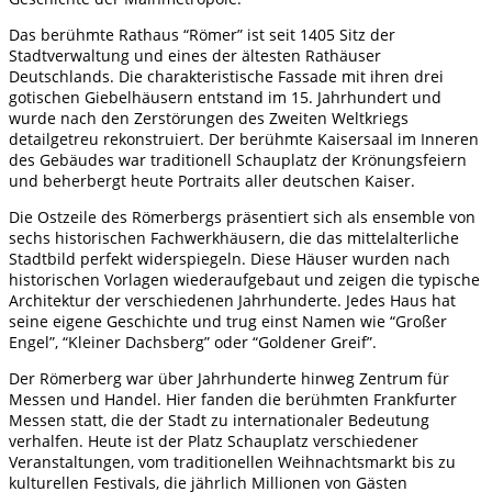
Das berühmte Rathaus “Römer” ist seit 1405 Sitz der
Stadtverwaltung und eines der ältesten Rathäuser
Deutschlands. Die charakteristische Fassade mit ihren drei
gotischen Giebelhäusern entstand im 15. Jahrhundert und
wurde nach den Zerstörungen des Zweiten Weltkriegs
detailgetreu rekonstruiert. Der berühmte Kaisersaal im Inneren
des Gebäudes war traditionell Schauplatz der Krönungsfeiern
und beherbergt heute Portraits aller deutschen Kaiser.
Die Ostzeile des Römerbergs präsentiert sich als ensemble von
sechs historischen Fachwerkhäusern, die das mittelalterliche
Stadtbild perfekt widerspiegeln. Diese Häuser wurden nach
historischen Vorlagen wiederaufgebaut und zeigen die typische
Architektur der verschiedenen Jahrhunderte. Jedes Haus hat
seine eigene Geschichte und trug einst Namen wie “Großer
Engel”, “Kleiner Dachsberg” oder “Goldener Greif”.
Der Römerberg war über Jahrhunderte hinweg Zentrum für
Messen und Handel. Hier fanden die berühmten Frankfurter
Messen statt, die der Stadt zu internationaler Bedeutung
verhalfen. Heute ist der Platz Schauplatz verschiedener
Veranstaltungen, vom traditionellen Weihnachtsmarkt bis zu
kulturellen Festivals, die jährlich Millionen von Gästen